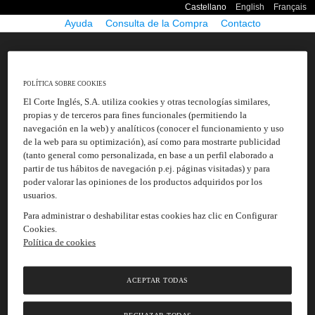
Nota:
Castellano
English
Français
este
sitio
Ayuda
Consulta de la Compra
Contacto
web
incluye
un
sistema
de
accesibilidad.
POLÍTICA SOBRE COOKIES
El Corte Inglés, S.A. utiliza cookies y otras tecnologías similares,
propias y de terceros para fines funcionales (permitiendo la
navegación en la web) y analíticos (conocer el funcionamiento y uso
de la web para su optimización), así como para mostrarte publicidad
(tanto general como personalizada, en base a un perfil elaborado a
partir de tus hábitos de navegación p.ej. páginas visitadas) y para
poder valorar las opiniones de los productos adquiridos por los
usuarios.
Para administrar o deshabilitar estas cookies haz clic en Configurar
Cookies.
Política de cookies
ACEPTAR TODAS